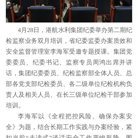
4月28日，港航水利集团纪委举办第二期纪
检监察业务双月培训，省纪委监委办案质效和
安全监督管理室李海军受邀专题授课。集团党
委委员、纪委书记、监察专员周鸿出席并讲
话，集团纪委委员、纪检监察部全体人员、总
部各党支部纪检委员、各二级单位纪检机构负
责人及相关人员、在长三级单位纪检干部参加
培训。
李海军以《全程把控风险、确保办案安
全》为题，结合长期工作实践与办案经验，紧
扣当前“走读式”谈话安全工作严峻形势，围