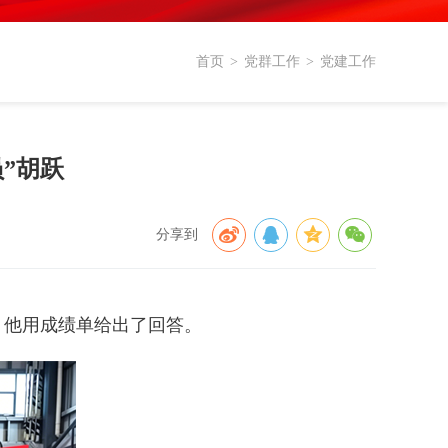
首页
>
党群工作
>
党建工作
”胡跃
分享到
，他用成绩单给出了回答。