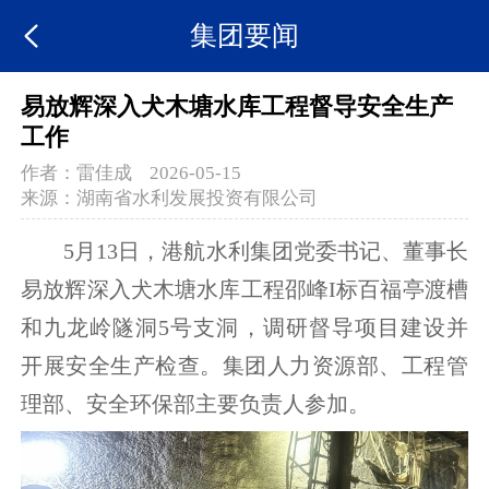
集团要闻
易放辉深入犬木塘水库工程督导安全生产
工作
作者：
雷佳成
2026-05-15
来源：
湖南省水利发展投资有限公司
5月13日，港航水利集团党委书记、董事长
易放辉深入犬木塘水库工程邵峰I标百福亭渡槽
和九龙岭隧洞5号支洞，
调研
督导项目建设并
开展安全生产检查。集团人力资源部、工程管
理部、安全环保部主要负责人参加。