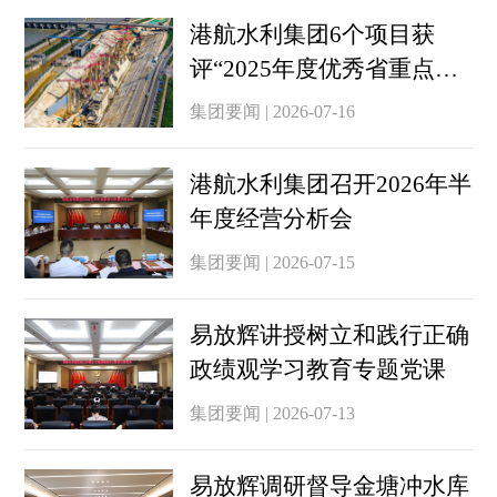
港航水利集团6个项目获
评“2025年度优秀省重点建
设项目”
集团要闻 | 2026-07-16
港航水利集团召开2026年半
年度经营分析会
集团要闻 | 2026-07-15
易放辉讲授树立和践行正确
政绩观学习教育专题党课
集团要闻 | 2026-07-13
易放辉调研督导金塘冲水库