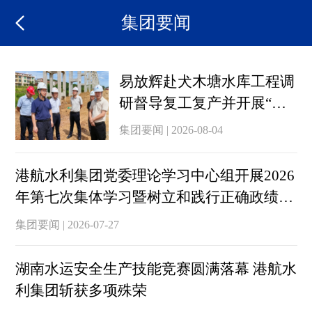
集团要闻
易放辉赴犬木塘水库工程调
研督导复工复产并开展“夏
送清凉”慰问活动
集团要闻 | 2026-08-04
港航水利集团党委理论学习中心组开展2026
年第七次集体学习暨树立和践行正确政绩观
学习教育专题学习
集团要闻 | 2026-07-27
湖南水运安全生产技能竞赛圆满落幕 港航水
利集团斩获多项殊荣