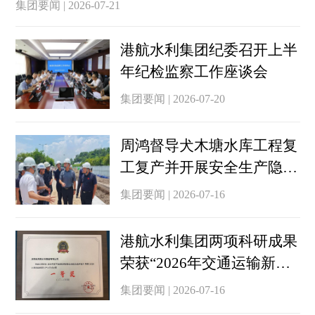
集团要闻 | 2026-07-21
港航水利集团纪委召开上半
年纪检监察工作座谈会
集团要闻 | 2026-07-20
周鸿督导犬木塘水库工程复
工复产并开展安全生产隐患
大排查大整治“回头看”
集团要闻 | 2026-07-16
港航水利集团两项科研成果
荣获“2026年交通运输新质
生产力学术大赛”一等奖
集团要闻 | 2026-07-16