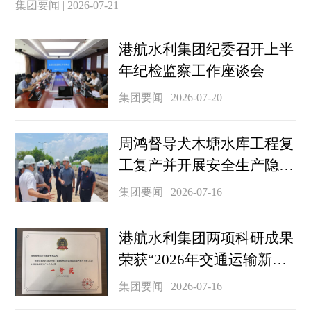
集团要闻 | 2026-07-21
港航水利集团纪委召开上半
年纪检监察工作座谈会
集团要闻 | 2026-07-20
周鸿督导犬木塘水库工程复
工复产并开展安全生产隐患
大排查大整治“回头看”
集团要闻 | 2026-07-16
港航水利集团两项科研成果
荣获“2026年交通运输新质
生产力学术大赛”一等奖
集团要闻 | 2026-07-16