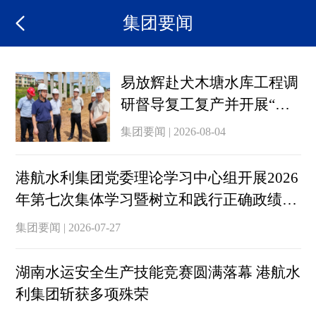
集团要闻
易放辉赴犬木塘水库工程调
研督导复工复产并开展“夏
送清凉”慰问活动
集团要闻 | 2026-08-04
港航水利集团党委理论学习中心组开展2026
年第七次集体学习暨树立和践行正确政绩观
学习教育专题学习
集团要闻 | 2026-07-27
湖南水运安全生产技能竞赛圆满落幕 港航水
利集团斩获多项殊荣