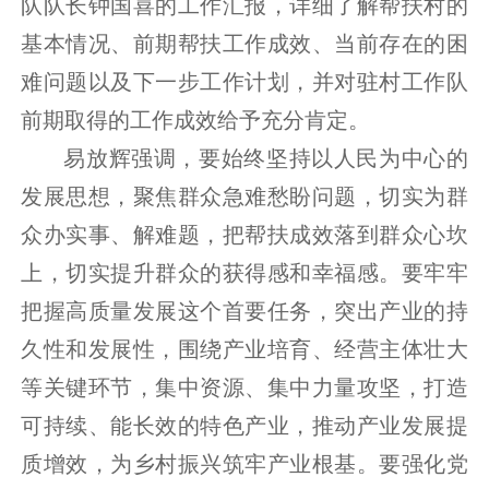
队队长钟国喜的工作汇报，详细了解帮扶村的
基本情况、前期帮扶工作成效、当前存在的困
难问题以及下一步工作计划，并对驻村工作队
前期取得的工作成效给予充分肯定。
易放辉强调，要始终坚持以人民为中心的
发展思想，聚焦群众急难愁盼问题，切实为群
众办实事、解难题，把帮扶成效落到群众心坎
上，切实提升群众的获得感和幸福感。要牢牢
把握高质量发展这个首要任务，突出产业的持
久性和发展性，围绕产业培育、经营主体壮大
等关键环节，集中资源、集中力量攻坚，打造
可持续、能长效的特色产业，推动产业发展提
质增效，为乡村振兴筑牢产业根基。要强化党