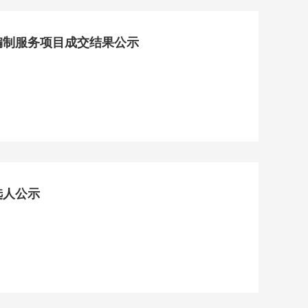
编制服务项目成交结果公示
选人公示