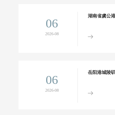
湖南省虞公
06
2026-08
岳阳港城陵
06
2026-08