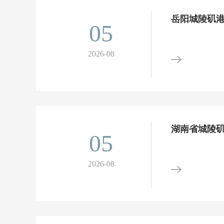
岳阳城陵矶
05
2026-08
湖南省城陵矶
05
2026-08