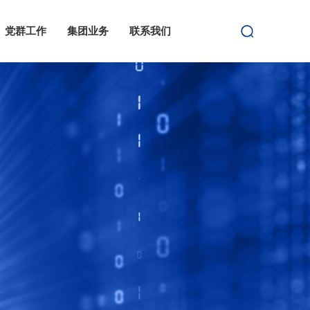
党群工作
集团业务
联系我们