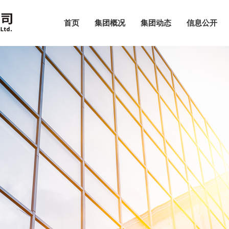
首页
集团概况
集团动态
信息公开