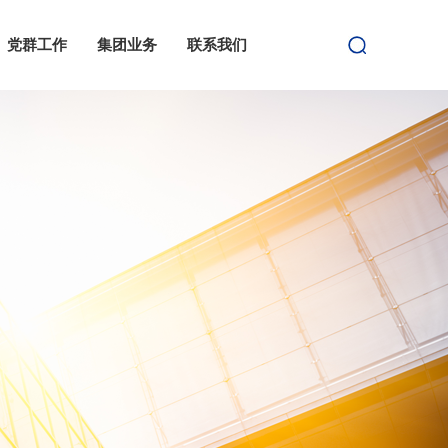
党群工作
集团业务
联系我们