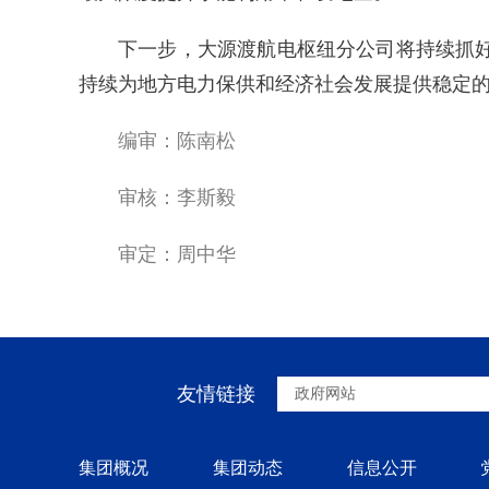
下一步，大源渡航电枢纽分公司将持续抓
持续为地方电力保供和经济社会发展提供稳定
编审：陈南松
审核：李斯毅
审定：周中华
友情链接
集团概况
集团动态
信息公开