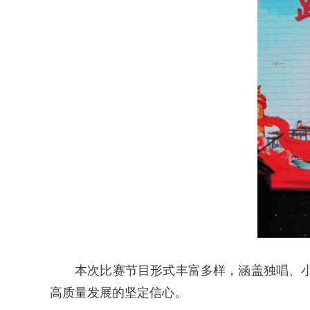
本次比赛节目形式丰富多样，涵盖独唱、
高质量发展的坚定信心。