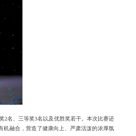
奖2名、三等奖3名以及优胜奖若干。本次比赛还
有机融合，营造了健康向上、严肃活泼的浓厚氛