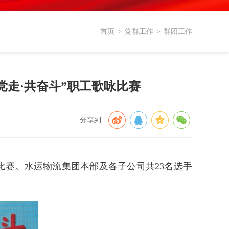
首页
>
党群工作
>
群团工作
党走·共奋斗”职工歌咏比赛
分享到
比赛。水运物流集团本部及各子公司共23名选手