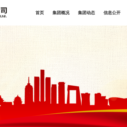
首页
集团概况
集团动态
信息公开