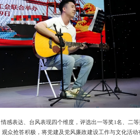
情感表达、台风表现四个维度，评选出一等奖1名、二等
，观众抢答积极，将党建及党风廉政建设工作与文化活动