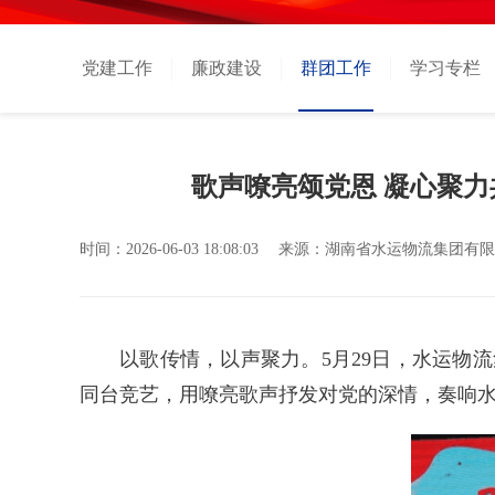
党建工作
廉政建设
群团工作
学习专栏
歌声嘹亮颂党恩 凝心聚力
时间：
2026-06-03 18:08:03
来源：
湖南省水运物流集团有限
以歌传情，以声聚力。5月29日，水运物
同台竞艺，用嘹亮歌声抒发对党的深情，奏响