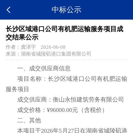
中标公示
长沙区域港口公司有机肥运输服务项目成
交结果公示
作者：
龚泽宇
2026-06-08
来源：
湖南省城陵矶港口集团有限公司
一、成交供应商信息
项目名称：长沙区域港口公司有机肥运输
服务项目
成交供应商：衡山永恒建筑劳务有限公司
成交价格：¥96000.00元（含税价）
二、其他
本项目于2026年5月27日在湖南省城陵矶港