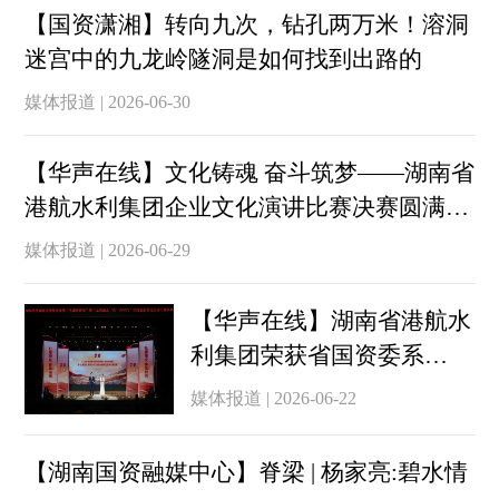
【国资潇湘】转向九次，钻孔两万米！溶洞
迷宫中的九龙岭隧洞是如何找到出路的
媒体报道 | 2026-06-30
【华声在线】文化铸魂 奋斗筑梦——湖南省
港航水利集团企业文化演讲比赛决赛圆满落
幕
媒体报道 | 2026-06-29
【华声在线】湖南省港航水
利集团荣获省国资委系
统“党课开讲啦”比赛决赛银
媒体报道 | 2026-06-22
奖
【湖南国资融媒中心】脊梁 | 杨家亮:碧水情