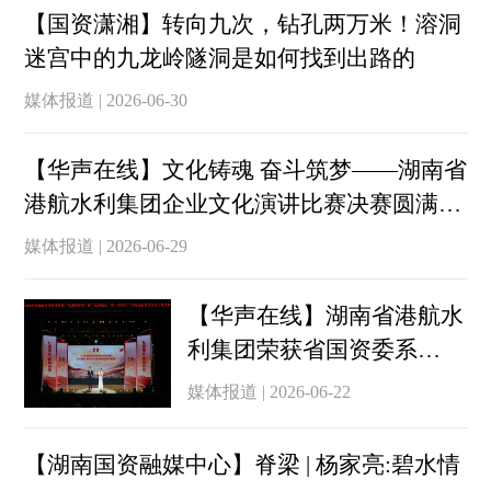
【国资潇湘】转向九次，钻孔两万米！溶洞
迷宫中的九龙岭隧洞是如何找到出路的
媒体报道 | 2026-06-30
【华声在线】文化铸魂 奋斗筑梦——湖南省
港航水利集团企业文化演讲比赛决赛圆满落
幕
媒体报道 | 2026-06-29
【华声在线】湖南省港航水
利集团荣获省国资委系
统“党课开讲啦”比赛决赛银
媒体报道 | 2026-06-22
奖
【湖南国资融媒中心】脊梁 | 杨家亮:碧水情